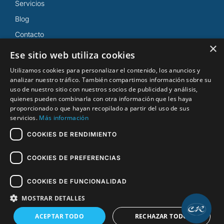
Servicios
Blog
Contacto
×
Ese sitio web utiliza cookies
Reserva Cita
Utilizamos cookies para personalizar el contenido, los anuncios y
analizar nuestro tráfico. También compartimos información sobre su
91 570 64 98
uso de nuestro sitio con nuestros socios de publicidad y análisis,
quienes pueden combinarla con otra información que les haya
proporcionado o que hayan recopilado a partir del uso de sus
servicios.
Más información
COOKIES DE RENDIMIENTO
COOKIES DE PREFERENCIAS
Copyright © 2026. Todos los derechos reservados.
COOKIES DE FUNCIONALIDAD
MOSTRAR DETALLES
Diseñado por
Catapulta Web
.
Aviso Legal
|
Política de
Cookies
|
Política de Privacidad
ACEPTAR TODO
RECHAZAR TODO